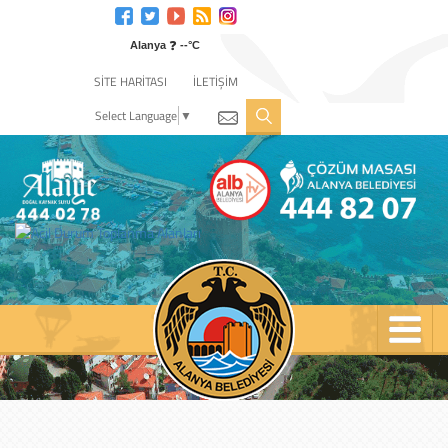
Engelli
web
❓
sitesi
Alanya
--°C
için
SİTE HARİTASI
İLETİŞİM
tıklayın
Select Language
▼