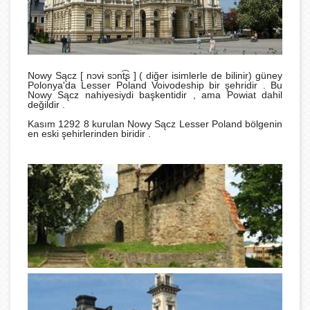
Nowy Sącz [ nɔvɨ sɔnt͡ʂ ] ( diğer isimlerle de bilinir) güney
Polonya'da Lesser Poland Voivodeship bir şehridir . Bu
Nowy Sącz nahiyesiydi başkentidir , ama Powiat dahil
değildir .
Kasım 1292 8 kurulan Nowy Sącz Lesser Poland bölgenin
en eski şehirlerinden biridir .