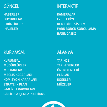
GÜNCEL
İNTERAKTİF
HABERLER
KAMERALAR
DUYURULAR
E-BELEDIYE
ETKINLIKLER
KENT BILGI SISTEMI
İHALELER
PARK BORCU SORGULAMA
BASINDA BIZ
KURUMSAL
ALANYA
KURUMSAL
TARIHÇE
MÜDÜRLÜKLER
TARIHI YERLER
MUHTARLAR
ÖREN YERLERI
MECLIS KARARLARI
PLAJLAR
KOMISYON KARARLARI
KÖŞKLER
STRATEJIK PLAN
MÜZELER
FAALIYET RAPORLARI
GIZLILIK & ÇEREZ POLITIKASI