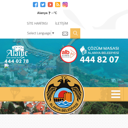
Engelli
web
❓
sitesi
Alanya
--°C
için
SİTE HARİTASI
İLETİŞİM
tıklayın
Select Language
▼