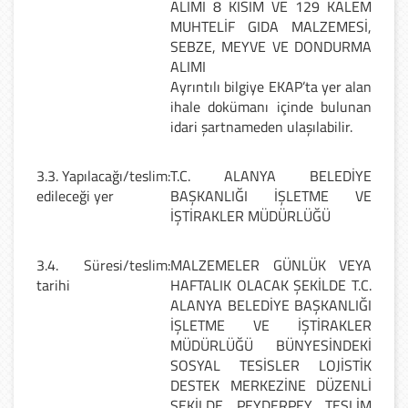
ALIMI 8 KISIM VE 129 KALEM
MUHTELİF GIDA MALZEMESİ,
SEBZE, MEYVE VE DONDURMA
ALIMI
Ayrıntılı bilgiye EKAP’ta yer alan
ihale dokümanı içinde bulunan
idari şartnameden ulaşılabilir.
3.3. Yapılacağı/teslim
:
T.C. ALANYA BELEDİYE
edileceği yer
BAŞKANLIĞI İŞLETME VE
İŞTİRAKLER MÜDÜRLÜĞÜ
3.4. Süresi/teslim
:
MALZEMELER GÜNLÜK VEYA
tarihi
HAFTALIK OLACAK ŞEKİLDE T.C.
ALANYA BELEDİYE BAŞKANLIĞI
İŞLETME VE İŞTİRAKLER
MÜDÜRLÜĞÜ BÜNYESİNDEKİ
SOSYAL TESİSLER LOJİSTİK
DESTEK MERKEZİNE DÜZENLİ
ŞEKİLDE PEYDERPEY TESLİM