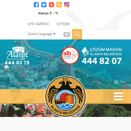
Engelli
web
❓
sitesi
Alanya
--°C
için
SİTE HARİTASI
İLETİŞİM
tıklayın
Select Language
▼