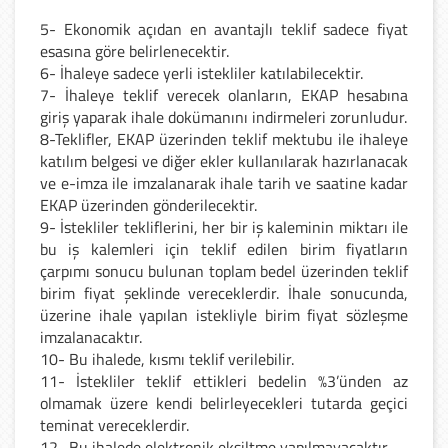
5- Ekonomik açıdan en avantajlı teklif sadece fiyat
esasına göre belirlenecektir.
6- İhaleye sadece yerli istekliler katılabilecektir.
7- İhaleye teklif verecek olanların, EKAP hesabına
giriş yaparak ihale dokümanını indirmeleri zorunludur.
8-Teklifler, EKAP üzerinden teklif mektubu ile ihaleye
katılım belgesi ve diğer ekler kullanılarak hazırlanacak
ve e-imza ile imzalanarak ihale tarih ve saatine kadar
EKAP üzerinden gönderilecektir.
9- İstekliler tekliflerini, her bir iş kaleminin miktarı ile
bu iş kalemleri için teklif edilen birim fiyatların
çarpımı sonucu bulunan toplam bedel üzerinden teklif
birim fiyat şeklinde vereceklerdir. İhale sonucunda,
üzerine ihale yapılan istekliyle birim fiyat sözleşme
imzalanacaktır.
10- Bu ihalede, kısmı teklif verilebilir.
11- İstekliler teklif ettikleri bedelin %3’ünden az
olmamak üzere kendi belirleyecekleri tutarda geçici
teminat vereceklerdir.
12- Bu ihalede elektronik eksiltme yapılmayacaktır.