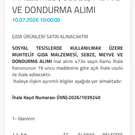
VE DONDURMA ALIMI
10.07.2026 10:00:00
GIDA ÜRÜNLERİ SATIN ALINACAKTIR
SOSYAL TESİSLERDE KULLANILMAK ÜZERE
MUHTELİF GIDA MALZEMESİ, SEBZE, MEYVE VE
DONDURMA ALIMI
mal alımı 4734 sayılı Kamu İhale
Kanununun 19 uncu maddesine göre açık ihale usulü
ile ihale edilecektir.
İhaleye ilişkin ayrıntılı bilgiler aşağıda yer almaktadır:
İhale Kayıt Numarası (İKN)
:
2026/1039240
1- İdarenin
1.1. Adı
:
T.C. ALANYA BELEDİYE