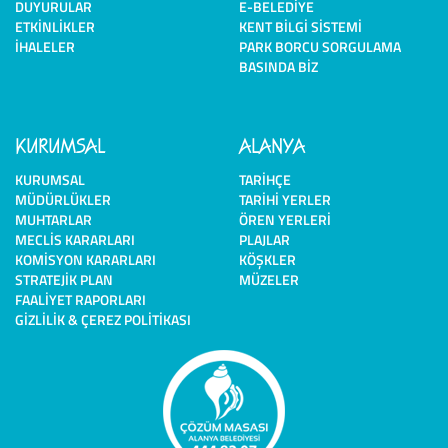
DUYURULAR
E-BELEDIYE
ETKINLIKLER
KENT BILGI SISTEMI
İHALELER
PARK BORCU SORGULAMA
BASINDA BIZ
KURUMSAL
ALANYA
KURUMSAL
TARIHÇE
MÜDÜRLÜKLER
TARIHI YERLER
MUHTARLAR
ÖREN YERLERI
MECLIS KARARLARI
PLAJLAR
KOMISYON KARARLARI
KÖŞKLER
STRATEJIK PLAN
MÜZELER
FAALIYET RAPORLARI
GIZLILIK & ÇEREZ POLITIKASI