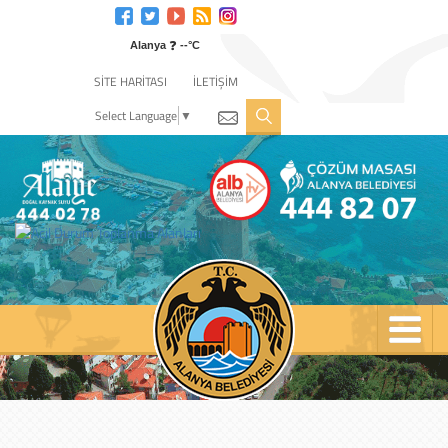
Engelli
web
❓
sitesi
Alanya
--°C
için
SİTE HARİTASI
İLETİŞİM
tıklayın
Select Language
▼