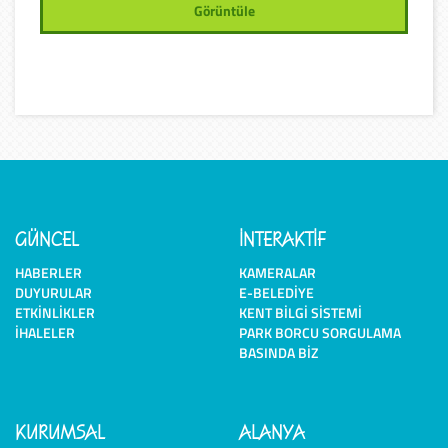
Görüntüle
GÜNCEL
İNTERAKTİF
HABERLER
KAMERALAR
DUYURULAR
E-BELEDIYE
ETKINLIKLER
KENT BILGI SISTEMI
İHALELER
PARK BORCU SORGULAMA
BASINDA BIZ
KURUMSAL
ALANYA