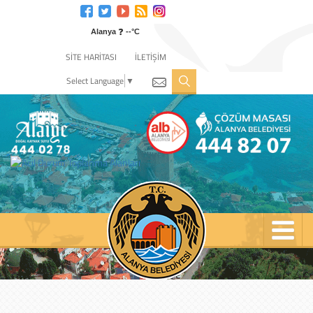
Engelli
web
❓
sitesi
Alanya
--°C
için
SİTE HARİTASI
İLETİŞİM
tıklayın
Select Language
▼