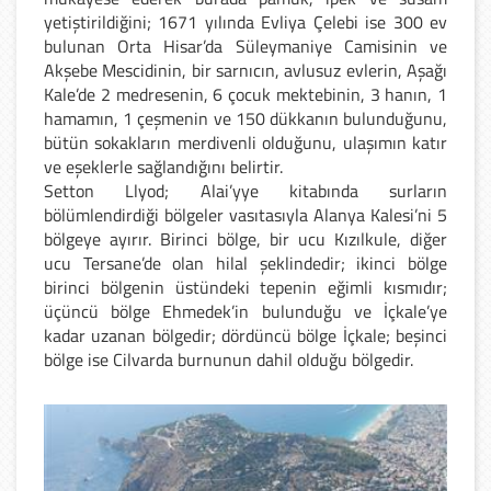
yetiştirildiğini; 1671 yılında Evliya Çelebi ise 300 ev
bulunan Orta Hisar’da Süleymaniye Camisinin ve
Akşebe Mescidinin, bir sarnıcın, avlusuz evlerin, Aşağı
Kale’de 2 medresenin, 6 çocuk mektebinin, 3 hanın, 1
hamamın, 1 çeşmenin ve 150 dükkanın bulunduğunu,
bütün sokakların merdivenli olduğunu, ulaşımın katır
ve eşeklerle sağlandığını belirtir.
Setton Llyod; Alai’yye kitabında surların
bölümlendirdiği bölgeler vasıtasıyla Alanya Kalesi’ni 5
bölgeye ayırır. Birinci bölge, bir ucu Kızılkule, diğer
ucu Tersane’de olan hilal şeklindedir; ikinci bölge
birinci bölgenin üstündeki tepenin eğimli kısmıdır;
üçüncü bölge Ehmedek’in bulunduğu ve İçkale’ye
kadar uzanan bölgedir; dördüncü bölge İçkale; beşinci
bölge ise Cilvarda burnunun dahil olduğu bölgedir.