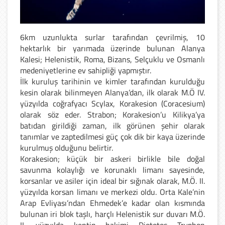
6km uzunlukta surlar tarafından çevrilmiş, 10
hektarlık bir yarımada üzerinde bulunan Alanya
Kalesi; Helenistik, Roma, Bizans, Selçuklu ve Osmanlı
medeniyetlerine ev sahipliği yapmıştır.
İlk kuruluş tarihinin ve kimler tarafından kurulduğu
kesin olarak bilinmeyen Alanya’dan, ilk olarak M.Ö IV.
yüzyılda coğrafyacı Scylax, Korakesion (Coracesium)
olarak söz eder. Strabon; Korakesion’u Kilikya’ya
batıdan girildiği zaman, ilk görünen şehir olarak
tanımlar ve zaptedilmesi güç çok dik bir kaya üzerinde
kurulmuş olduğunu belirtir.
Korakesion; küçük bir askeri birlikle bile doğal
savunma kolaylığı ve korunaklı limanı sayesinde,
korsanlar ve asiler için ideal bir sığınak olarak, M.Ö. II.
yüzyılda korsan limanı ve merkezi oldu. Orta Kale’nin
Arap Evliyası’ndan Ehmedek’e kadar olan kısmında
bulunan iri blok taşlı, harçlı Helenistik sur duvarı M.Ö.
II. yüzyılda kentin hakimi Diototos Tryphon