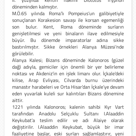
döneminden kalmıştır.
M.Ö.65 yılında Roma’lı Pompeius’un galibiyetiyle
sonuçlanan Korakesion savaşı ile korsan egemenliği
son bulur. Kent, Roma döneminde surların
genişletilmesi ve yeni binaların ilave edilmesiyle
büyür. Bu dönemde imparatorlar adına sikke
bastırılmıştır. Sikke örnekleri Alanya Müzesi’nde
görülebilir.
Alanya Kalesi; Bizans döneminde Kalonoros (güzel
dağ) adıyla, gemiciler için önemli bir yer belirleme
noktası ve Akdeniz’in en işlek limanı olur. İçkale’deki
kilise, Arap Evliyası, Cilvarda burnu üzerindeki
manastır harabeleri ve Orta Hisar’dan İçkale’ye devam
eden yuvarlak kuleli sur kalıntıları Bizans dönemine
aittir.
1221 yılında Kalonoros; kalenin sahibi Kyr Vart
tarafından Anadolu Selçuklu Sultanı I.Alaaddin
Keykubat’a teslim edilir ve adı Alaiye olarak
değiştirilir. I.Alaaddin Keykubat, büyük bir imar
faaliyetine başlar, eski surları sağlamlaştırır, yeni