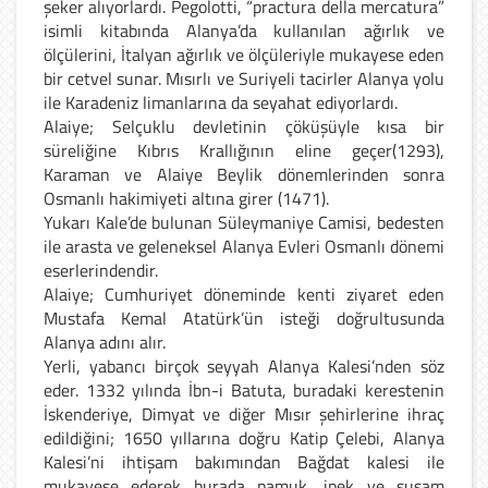
şeker alıyorlardı. Pegolotti, “practura della mercatura”
isimli kitabında Alanya’da kullanılan ağırlık ve
ölçülerini, İtalyan ağırlık ve ölçüleriyle mukayese eden
bir cetvel sunar. Mısırlı ve Suriyeli tacirler Alanya yolu
ile Karadeniz limanlarına da seyahat ediyorlardı.
Alaiye; Selçuklu devletinin çöküşüyle kısa bir
süreliğine Kıbrıs Krallığının eline geçer(1293),
Karaman ve Alaiye Beylik dönemlerinden sonra
Osmanlı hakimiyeti altına girer (1471).
Yukarı Kale’de bulunan Süleymaniye Camisi, bedesten
ile arasta ve geleneksel Alanya Evleri Osmanlı dönemi
eserlerindendir.
Alaiye; Cumhuriyet döneminde kenti ziyaret eden
Mustafa Kemal Atatürk’ün isteği doğrultusunda
Alanya adını alır.
Yerli, yabancı birçok seyyah Alanya Kalesi’nden söz
eder. 1332 yılında İbn-i Batuta, buradaki kerestenin
İskenderiye, Dimyat ve diğer Mısır şehirlerine ihraç
edildiğini; 1650 yıllarına doğru Katip Çelebi, Alanya
Kalesi’ni ihtişam bakımından Bağdat kalesi ile
mukayese ederek burada pamuk, ipek ve susam