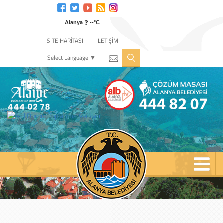
Engelli
web
❓
sitesi
Alanya
--°C
için
SİTE HARİTASI
İLETİŞİM
tıklayın
Select Language
▼