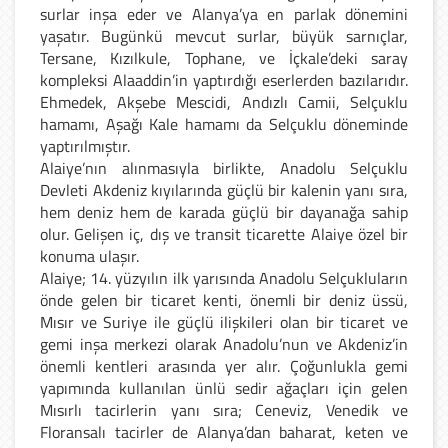
surlar inşa eder ve Alanya’ya en parlak dönemini
yaşatır. Bugünkü mevcut surlar, büyük sarnıçlar,
Tersane, Kızılkule, Tophane, ve İçkale’deki saray
kompleksi Alaaddin’in yaptırdığı eserlerden bazılarıdır.
Ehmedek, Akşebe Mescidi, Andızlı Camii, Selçuklu
hamamı, Aşağı Kale hamamı da Selçuklu döneminde
yaptırılmıştır.
Alaiye’nın alınmasıyla birlikte, Anadolu Selçuklu
Devleti Akdeniz kıyılarında güçlü bir kalenin yanı sıra,
hem deniz hem de karada güçlü bir dayanağa sahip
olur. Gelişen iç, dış ve transit ticarette Alaiye özel bir
konuma ulaşır.
Alaiye; 14. yüzyılın ilk yarısında Anadolu Selçukluların
önde gelen bir ticaret kenti, önemli bir deniz üssü,
Mısır ve Suriye ile güçlü ilişkileri olan bir ticaret ve
gemi inşa merkezi olarak Anadolu’nun ve Akdeniz’in
önemli kentleri arasında yer alır. Çoğunlukla gemi
yapımında kullanılan ünlü sedir ağaçları için gelen
Mısırlı tacirlerin yanı sıra; Ceneviz, Venedik ve
Floransalı tacirler de Alanya’dan baharat, keten ve