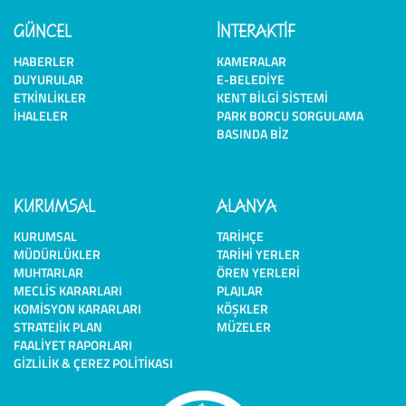
GÜNCEL
İNTERAKTİF
HABERLER
KAMERALAR
DUYURULAR
E-BELEDIYE
ETKINLIKLER
KENT BILGI SISTEMI
İHALELER
PARK BORCU SORGULAMA
BASINDA BIZ
KURUMSAL
ALANYA
KURUMSAL
TARIHÇE
MÜDÜRLÜKLER
TARIHI YERLER
MUHTARLAR
ÖREN YERLERI
MECLIS KARARLARI
PLAJLAR
KOMISYON KARARLARI
KÖŞKLER
STRATEJIK PLAN
MÜZELER
FAALIYET RAPORLARI
GIZLILIK & ÇEREZ POLITIKASI