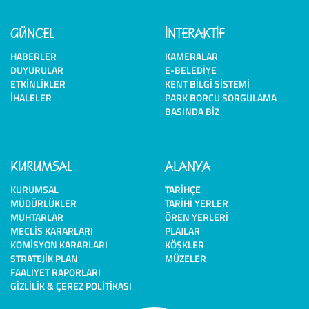
GÜNCEL
İNTERAKTİF
HABERLER
KAMERALAR
DUYURULAR
E-BELEDIYE
ETKINLIKLER
KENT BILGI SISTEMI
İHALELER
PARK BORCU SORGULAMA
BASINDA BIZ
KURUMSAL
ALANYA
KURUMSAL
TARIHÇE
MÜDÜRLÜKLER
TARIHI YERLER
MUHTARLAR
ÖREN YERLERI
MECLIS KARARLARI
PLAJLAR
KOMISYON KARARLARI
KÖŞKLER
STRATEJIK PLAN
MÜZELER
FAALIYET RAPORLARI
GIZLILIK & ÇEREZ POLITIKASI