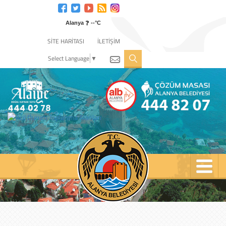
Engelli
web
❓
sitesi
Alanya
--°C
için
SİTE HARİTASI
İLETİŞİM
tıklayın
Select Language
▼