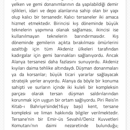
yelken ve gemi donanımlarının da yapılabildiği demir
işlikleri, idari ve depo alanlarına sahip olan bir yapı
olup kalıcı bir tersanedir. Kalıcı tersaneler iki amaca
hizmet etmektedir. Birincisi kış döneminde büyük
teknelerin yapımına olanak sağlaması, ikincisi ise
kullanılmayan teknelerin barındırmasıdır. Kış
döneminde gemilerin açıkta bırakılması ömürlerini
azalttığı için tüm Akdeniz ülkeleri tarafından
kadırgalar için gemi barınakları sağlanıyordu. Ancak
Alanya tersanesi daha fazlasını sunuyordu. Akdeniz
kıyıları daima tehlike altındaydı. Düşman donanmaları
ya da korsanlar; büyük ticari yararlar sağlayacak
stratejik yerler arıyordu. Alanya da böyle bir konuma
sahipti ve surların içinde iki kuleli bir kompleksin
parçası olarak tersan düşman saldırılarından
korunmak için uygun bir ortam sağlıyordu. Piri Reis’in
Kitab-ı Bahriye’sinde(16.yy başı) kent, tersane
kompleksi ve liman hakkında bilgiler verilmektedir.
Tersane’nin bir Emir-üs Sevahil/Deniz Kuvvetleri
Komutanı’nın daimi nezaretinde bulunduğu;