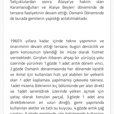
Selçuklulardan sonra Alaiye’ye hakim olan
Karamanoğulları ve Alaiye Beyleri döneminde de
tersane faaliyetinin devam ettiği; Osmanlı Döneminde
de burada gemilerin yapıldığı anlatılmaktadır.
1960’lı yıllara kadar içinde tekne yapımının ve
onarımının devam ettiği tersane, bugün denizcilik ve
gemi konusunun işlendiği bir müze olarak hizmet
vermektedir. Girişten itibaren ahşap bir yürüyüş yolu
üzerinde yürürken 1.gözde 1 adet antik dönem vinci,
2.gözde Osmanlı donanmasında her dönemde lojistik
ve ikmal için kullanılan hızlı yol alabilen bir yelkenli
olan 1 adet kaplaması yapılmamış çekevele teknesi,
1adet mizena (teknenin kıç bölümünde yer alan direk)
ve 1adet seren(direk üzerinde yelken açmak için
yatay olarak konulan parça), 3.gözde 1 adet ana
direk(teknenin en uzun direği), gemi yapımında
kullanılan aletler ve tatlı su kuyusu, 4.gözde antik çağ
çıpaları, 5.gözde gemilerde yön belirlemede kullanılan