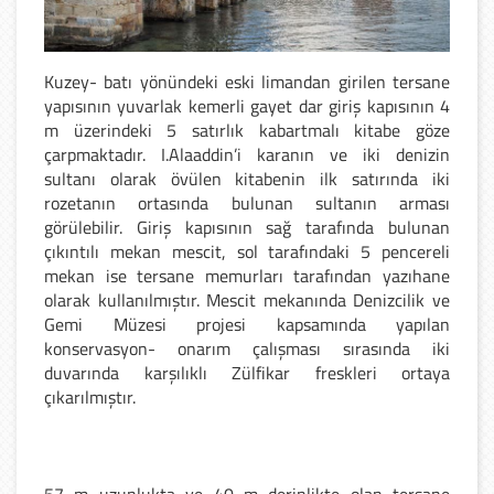
Kuzey- batı yönündeki eski limandan girilen tersane
yapısının yuvarlak kemerli gayet dar giriş kapısının 4
m üzerindeki 5 satırlık kabartmalı kitabe göze
çarpmaktadır. I.Alaaddin’i karanın ve iki denizin
sultanı olarak övülen kitabenin ilk satırında iki
rozetanın ortasında bulunan sultanın arması
görülebilir. Giriş kapısının sağ tarafında bulunan
çıkıntılı mekan mescit, sol tarafındaki 5 pencereli
mekan ise tersane memurları tarafından yazıhane
olarak kullanılmıştır. Mescit mekanında Denizcilik ve
Gemi Müzesi projesi kapsamında yapılan
konservasyon- onarım çalışması sırasında iki
duvarında karşılıklı Zülfikar freskleri ortaya
çıkarılmıştır.
57 m uzunlukta ve 40 m derinlikte olan tersane