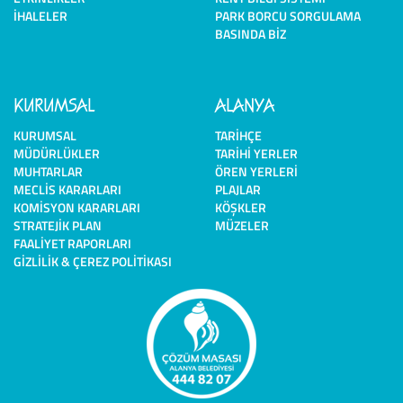
İHALELER
PARK BORCU SORGULAMA
BASINDA BIZ
KURUMSAL
ALANYA
KURUMSAL
TARIHÇE
MÜDÜRLÜKLER
TARIHI YERLER
MUHTARLAR
ÖREN YERLERI
MECLIS KARARLARI
PLAJLAR
KOMISYON KARARLARI
KÖŞKLER
STRATEJIK PLAN
MÜZELER
FAALIYET RAPORLARI
GIZLILIK & ÇEREZ POLITIKASI