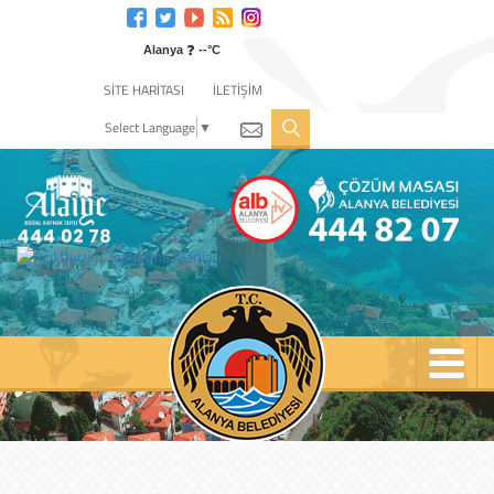
Engelli
web
❓
sitesi
Alanya
--°C
için
SİTE HARİTASI
İLETİŞİM
tıklayın
Select Language
▼