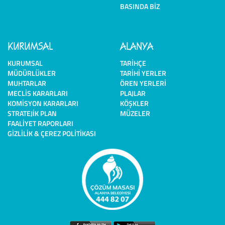
BASINDA BIZ
KURUMSAL
ALANYA
KURUMSAL
TARIHÇE
MÜDÜRLÜKLER
TARIHI YERLER
MUHTARLAR
ÖREN YERLERI
MECLIS KARARLARI
PLAJLAR
KOMISYON KARARLARI
KÖŞKLER
STRATEJIK PLAN
MÜZELER
FAALIYET RAPORLARI
GIZLILIK & ÇEREZ POLITIKASI