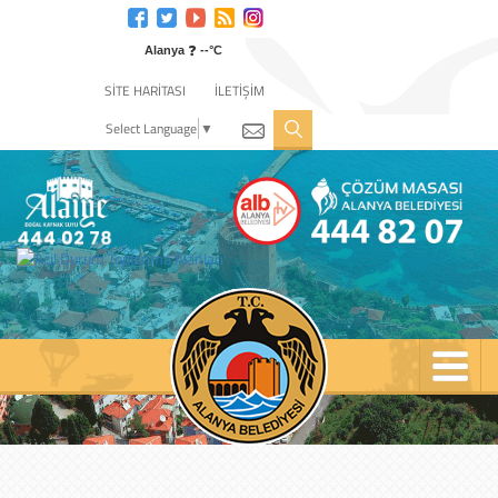
Engelli
web
❓
sitesi
Alanya
--°C
için
SİTE HARİTASI
İLETİŞİM
tıklayın
Select Language
▼