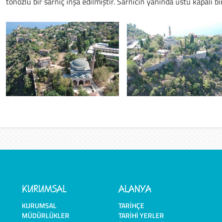
tonozlu bir sarnıç inşa edilmiştir. Sarnıcın yanında üstü kapalı bir
KURUMSAL
ALANYA
KURUMSAL
TARIHÇE
MÜDÜRLÜKLER
TARIHI YERLER