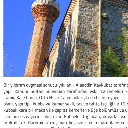
Bir yıldırım düşmesi sonucu yıkılan I. Alaaddin Keykubat tarafında
yapı; Kanuni Sultan Süleyman tarafından eski malzemeleri kul
Camii, Kale Camii, Orta Hisar Camii adlarıyla da bilinen yapı;
planı, yapı tipi, kubbe ve kemer şekli, taş ve tahta işçiliği ile 1
kubbeli kare bir mekan ile çapraz kemerlerle üçe bölünmüş ve ü
caminin esas yerini oluşturur. Kubbeler tuğladan, duvarlar ise
örülmüştür. Haremin kuzey batı köşesine bir minare ilave edi