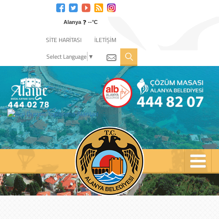
Engelli
web
❓
sitesi
Alanya
--°C
için
SİTE HARİTASI
İLETİŞİM
tıklayın
Select Language
▼