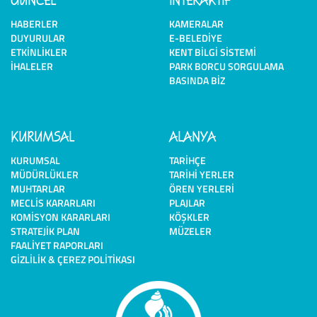
HABERLER
KAMERALAR
DUYURULAR
E-BELEDIYE
ETKINLIKLER
KENT BILGI SISTEMI
İHALELER
PARK BORCU SORGULAMA
BASINDA BIZ
KURUMSAL
ALANYA
KURUMSAL
TARIHÇE
MÜDÜRLÜKLER
TARIHI YERLER
MUHTARLAR
ÖREN YERLERI
MECLIS KARARLARI
PLAJLAR
KOMISYON KARARLARI
KÖŞKLER
STRATEJIK PLAN
MÜZELER
FAALIYET RAPORLARI
GIZLILIK & ÇEREZ POLITIKASI