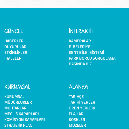
GÜNCEL
İNTERAKTİF
HABERLER
KAMERALAR
DUYURULAR
E-BELEDIYE
ETKINLIKLER
KENT BILGI SISTEMI
İHALELER
PARK BORCU SORGULAMA
BASINDA BIZ
KURUMSAL
ALANYA
KURUMSAL
TARIHÇE
MÜDÜRLÜKLER
TARIHI YERLER
MUHTARLAR
ÖREN YERLERI
MECLIS KARARLARI
PLAJLAR
KOMISYON KARARLARI
KÖŞKLER
STRATEJIK PLAN
MÜZELER