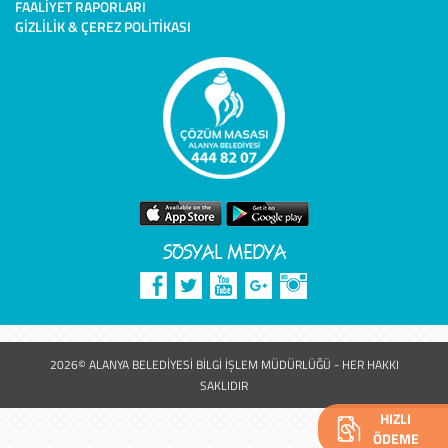
FAALIYET RAPORLARI
GIZLILIK & ÇEREZ POLITIKASI
SOSYAL MEDYA
2026© ALANYA BELEDİYESİ BİLGİ İŞLEM MÜDÜRLÜĞÜ - HER HAKKI
SAKLIDIR
HIZLI
ÖDEME