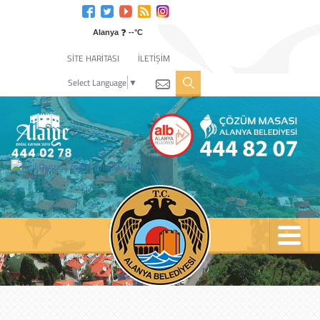
Engelli
web
❓
sitesi
Alanya
--°C
için
SİTE HARİTASI
İLETİŞİM
tıklayın
Select Language
▼