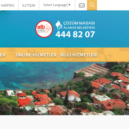
Select Language
▼
 HARİTASI
İLETİŞİM
LER
ONLINE HIZMETLER
BILGI HIZMETLERI