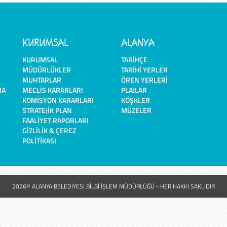
KURUMSAL
ALANYA
KURUMSAL
TARIHÇE
MÜDÜRLÜKLER
TARIHI YERLER
MUHTARLAR
ÖREN YERLERI
MA
MECLIS KARARLARI
PLAJLAR
KOMISYON KARARLARI
KÖŞKLER
STRATEJIK PLAN
MÜZELER
FAALIYET RAPORLARI
GIZLILIK & ÇEREZ
POLITIKASI
2026© ALANYA BELEDİYESİ BİLGİ İŞLEM MÜDÜRLÜĞÜ - HER HAKKI SAKLIDIR