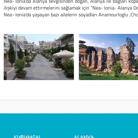
Nea- Ionia’da Alanya sevgisinden doğan, Alanya ile bağları kop
ilişkiyi devam ettirmelerini sağlamak için “Nea- Ionia- Alanya 
Nea- Ionia’da yaşayan bazı ailelerin soyadları Anamourloglu ,Cho
KURUMSAL
ALANYA