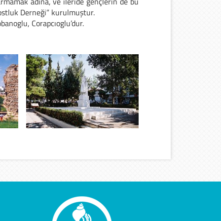
armamak adına, ve ileride gençlerin de bu
Dostluk Derneği” kurulmuştur.
banoglu, Corapcıoglu’dur.