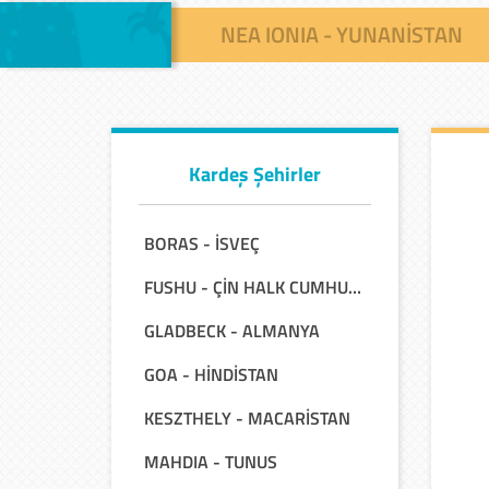
NEA IONIA - YUNANİSTAN
Kardeş Şehirler
BORAS - İSVEÇ
FUSHU - ÇİN HALK CUMHURİYETİ
GLADBECK - ALMANYA
GOA - HİNDİSTAN
KESZTHELY - MACARİSTAN
MAHDIA - TUNUS