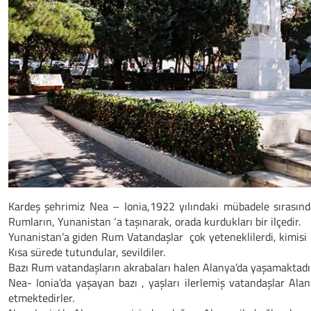
Kardeş şehrimiz Nea – Ionia,1922 yılındaki mübadele sırasın
Rumların, Yunanistan ‘a taşınarak, orada kurdukları bir ilçedir.
Yunanistan’a giden Rum Vatandaşlar çok yeteneklilerdi, kimisi m
Kısa sürede tutundular, sevildiler.
Bazı Rum vatandaşların akrabaları halen Alanya’da yaşamaktadır
Nea- Ionia’da yaşayan bazı , yaşları ilerlemiş vatandaşlar A
etmektedirler.