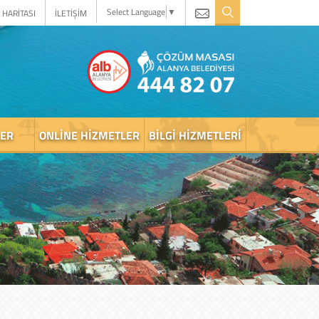
Select Language
▼
 HARİTASI
İLETİŞİM
LER
ONLINE HIZMETLER
BILGI HIZMETLERI