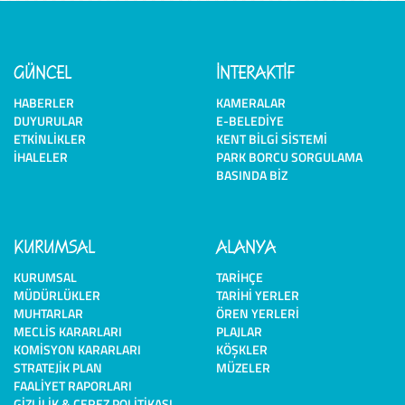
GÜNCEL
İNTERAKTİF
HABERLER
KAMERALAR
DUYURULAR
E-BELEDIYE
ETKINLIKLER
KENT BILGI SISTEMI
İHALELER
PARK BORCU SORGULAMA
BASINDA BIZ
KURUMSAL
ALANYA
KURUMSAL
TARIHÇE
MÜDÜRLÜKLER
TARIHI YERLER
MUHTARLAR
ÖREN YERLERI
MECLIS KARARLARI
PLAJLAR
KOMISYON KARARLARI
KÖŞKLER
STRATEJIK PLAN
MÜZELER
FAALIYET RAPORLARI
GIZLILIK & ÇEREZ POLITIKASI