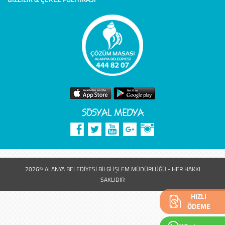
SOSYAL MEDYA
2026© ALANYA BELEDİYESİ BİLGİ İŞLEM MÜDÜRLÜĞÜ - HER HAKKI
SAKLIDIR
HIZLI
ÖDEME