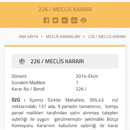
226 / MECLIS KARARI
ANA SAYFA
MECLIS KARARLARI
226 / MECLIS KARARI
226 / MECLIS KARARI
Dönemi
2014-Ekim
Gündem Maddesi
1
Karar No / Bendi
226 /
ÖZÜ :
İlçemiz Türkler Mahallesi, 395,43 m2
miktarındaki
137 ada, 9 parselin tamamının, komşu
parsel
malikleri tarafından satın alınması talepleri
oybirliği
ile uygun görülmemiştir şeklindeki Bütçe
Komisyonu
Kararının kabulüne oybirliği ile karar