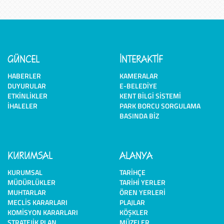
GÜNCEL
İNTERAKTİF
HABERLER
KAMERALAR
DUYURULAR
E-BELEDIYE
ETKINLIKLER
KENT BILGI SISTEMI
İHALELER
PARK BORCU SORGULAMA
BASINDA BIZ
KURUMSAL
ALANYA
KURUMSAL
TARIHÇE
MÜDÜRLÜKLER
TARIHI YERLER
MUHTARLAR
ÖREN YERLERI
MECLIS KARARLARI
PLAJLAR
KOMISYON KARARLARI
KÖŞKLER
STRATEJIK PLAN
MÜZELER