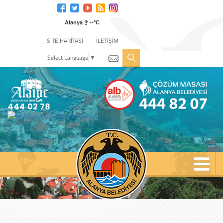
Engelli
web
❓
sitesi
Alanya
--°C
için
SİTE HARİTASI
İLETİŞİM
tıklayın
Select Language
▼