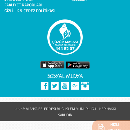
FAALIYET RAPORLARI
GIZLILIK & ÇEREZ POLITIKASI
SOSYAL MEDYA
2026© ALANYA BELEDİYESİ BİLGİ İŞLEM MÜDÜRLÜĞÜ - HER HAKKI
SAKLIDIR
HIZLI